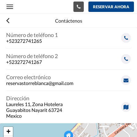
RESERVAR AHORA
Toggle
navigation
Contáctenos
Número de teléfono 1
+523272741265
Número de teléfono 2
+523272741267
Correo electrónico
reservastorreblanca@gmail.com
Dirección
Laureles 11, Zona Hotelera
Guayabitos Nayarit 63724
Mexico
+