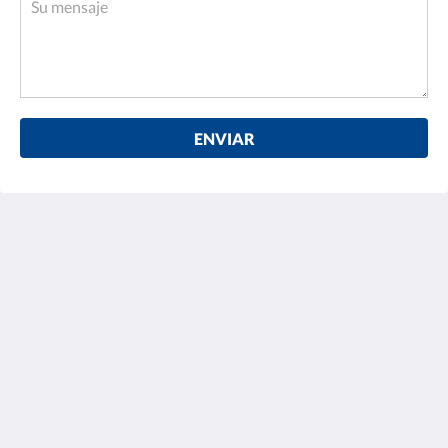
ENVIAR
Torreblanca Beach Hotel and Suites Guayabitos
Laureles 11, Zona Hotelera
Guayabitos Nayarit 63724
Mexico
+523272741265
reservastorreblanca@gmail.com
Más